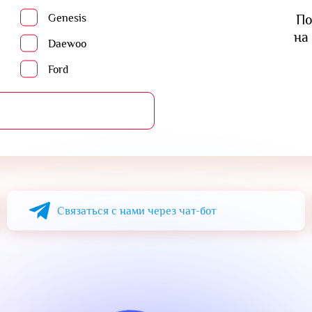
Genesis
По
на
Daewoo
Ford
Связаться с нами через чат-бот