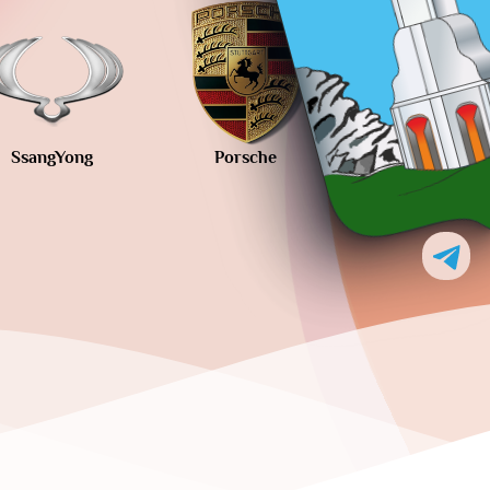
ng
Porsche
Peugeot