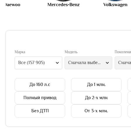
Mercedes-Benz
Volkswagen
Марка
Модель
Поколени
Все (157 905)
Сначала выберите марку
До 160 л.с
До 1 млн.
Полный привод
До 2-х млн
Без ДТП
От 3-х млн.