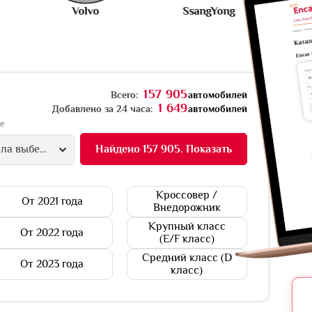
Volvo
SsangYong
Porsche
157 905
Всего:
автомобилей
1 649
Добавлено за 24 часа:
автомобилей
е
Найдено 157 905. Показать
Сначала выберите модель
Кроссовер /
От 2021 года
Внедорожник
Крупный класс
От 2022 года
(E/F класс)
Средний класс (D
От 2023 года
класс)