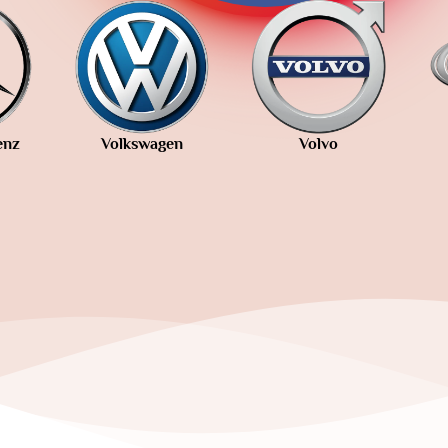
Volkswagen
Volvo
SsangYo